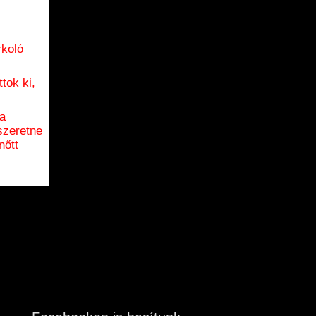
rkoló
tok ki,
 a
szeretne
nőtt