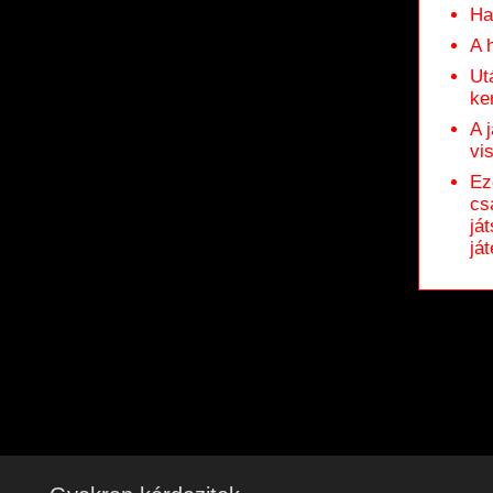
Ha
A 
Ut
ke
A 
vi
Ez
cs
já
ját