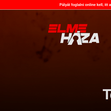
Pályát foglalni online kell, itt
T