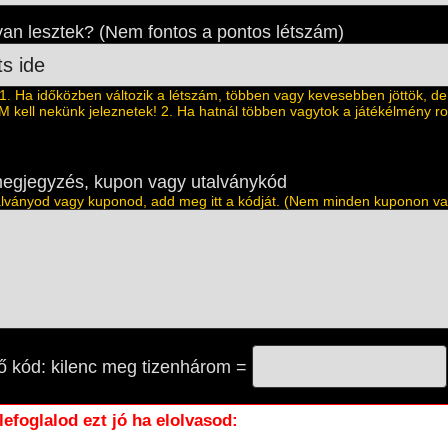
an lesztek? (Nem fontos a pontos létszám)
 Ha időközben változik a létszám, többen vagy kevesebben jöttök, de
M kell nekünk jeleznetek! 2. Ha hatnál többen vagytok a játékélmény r
egjegyzés, kupon vagy utalványkód
lványod vagy kuponod, add meg itt a kódját. (Nem minden kuponon va
ő kód: kilenc meg tizenhárom =
 lefoglalod ezt jó ha elolvasod: