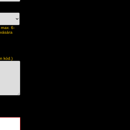
 max. 6-
ovására
n kód.)