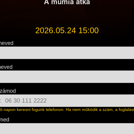
A múmia átka
2026.05.24 15:00
neved
neved
számod
őtti napon keresni fogunk telefonon. Ha nem működik a szám, a foglalást 
ímed