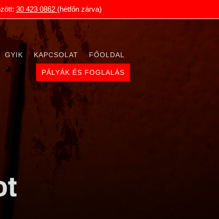
zött:
30 423 0862
(hétfőn zárva)
GYIK
KAPCSOLAT
FŐOLDAL
PÁLYÁK ÉS FOGLALÁS
ot