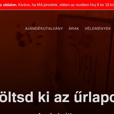
 az oldalon.
Kivéve, ha MA jönnétek, ebben az esetben hívj 8 és 18 kö
AJÁNDÉKUTALVÁNY
ÁRAK
VÉLEMÉNYEK
öltsd ki az űrlap