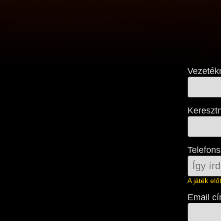
Vezeték
Kereszt
Telefon
A játék el
Email c