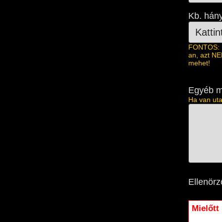
Kb. hány
FONTOS: 1.
an, azt NE
mehet!
Egyéb m
Ha van uta
Ellenörz
Mielőtt