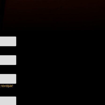
töröljük!