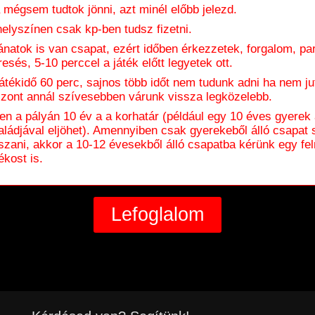
 mégsem tudtok jönni, azt minél előbb jelezd.
helyszínen csak kp-ben tudsz fizetni.
ánatok is van csapat, ezért időben érkezzetek, forgalom, pa
resés, 5-10 perccel a játék előtt legyetek ott.
játékidő 60 perc, sajnos több időt nem tudunk adni ha nem jut
szont annál szívesebben várunk vissza legközelebb.
en a pályán 10 év a a korhatár (például egy 10 éves gyerek
aládjával eljöhet). Amennyiben csak gyerekeből álló csapat 
tszani, akkor a 10-12 évesekből álló csapatba kérünk egy fel
ékost is.