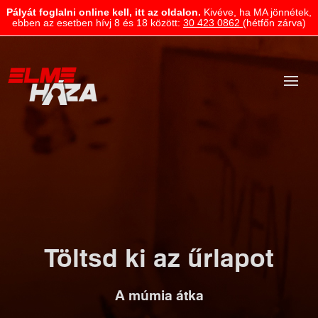
Pályát foglalni online kell, itt az oldalon.
Kivéve, ha MA jönnétek,
ebben az esetben hívj 8 és 18 között:
30 423 0862
(hétfőn zárva)
Töltsd ki az űrlapot
A múmia átka