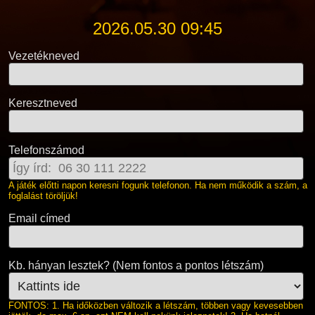
2026.05.30 09:45
Vezetékneved
Keresztneved
Telefonszámod
A játék előtti napon keresni fogunk telefonon. Ha nem működik a szám, a
foglalást töröljük!
Email címed
Kb. hányan lesztek? (Nem fontos a pontos létszám)
FONTOS: 1. Ha időközben változik a létszám, többen vagy kevesebben