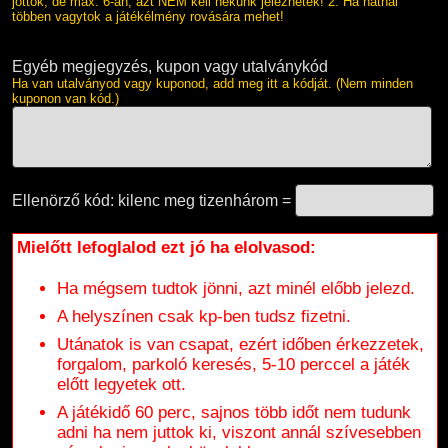
jöttök, de max. 6-an, azt NEM kell nekünk jeleznetek! 2. Ha hatnál
többen vagytok a játékélmény rovására mehet!
Egyéb megjegyzés, kupon vagy utalványkód
Ha van utalványod vagy kuponod, add meg itt a kódját. (Nem minden
kuponon van kód.)
Ellenörző kód: kilenc meg tizenhárom =
Mielőtt lefoglalod ezt jó ha elolvasod:
Ha mégsem tudtok jönni, azt minél előbb jelezd.
A helyszínen csak kp-ben tudsz fizetni.
Utánatok is van csapat, ezért időben érkezzetek,
forgalom, parkoló keresés, 5-10 perccel a játék
előtt legyetek ott.
A játékidő 60 perc, sajnos több időt nem tudunk
adni ha nem juttok ki, viszont annál szívesebben