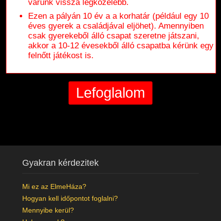
várunk vissza legközelebb.
Ezen a pályán 10 év a a korhatár (például egy 10
éves gyerek a családjával eljöhet). Amennyiben
csak gyerekeből álló csapat szeretne játszani,
akkor a 10-12 évesekből álló csapatba kérünk egy
felnőtt játékost is.
Gyakran kérdezitek
Mi ez az ElmeHáza?
Hogyan kell időpontot foglalni?
Mennyibe kerül?