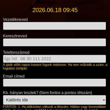
2026.06.18 09:45
Vezetékneved
Keresztneved
Telefonszámod
A játék előtti napon keresni fogunk telefonon. Ha nem működik a szám, a
foglalást töröljük!
Email címed
Kb. hányan lesztek? (Nem fontos a pontos létszám)
FONTOS: 1. Ha időközben változik a létszám, többen vagy kevesebben