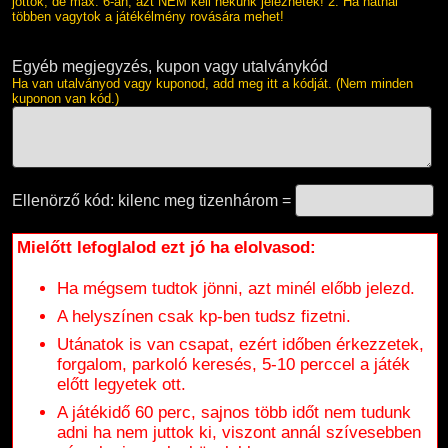
jöttök, de max. 6-an, azt NEM kell nekünk jeleznetek! 2. Ha hatnál
többen vagytok a játékélmény rovására mehet!
Egyéb megjegyzés, kupon vagy utalványkód
Ha van utalványod vagy kuponod, add meg itt a kódját. (Nem minden
kuponon van kód.)
Ellenörző kód: kilenc meg tizenhárom =
Mielőtt lefoglalod ezt jó ha elolvasod:
Ha mégsem tudtok jönni, azt minél előbb jelezd.
A helyszínen csak kp-ben tudsz fizetni.
Utánatok is van csapat, ezért időben érkezzetek,
forgalom, parkoló keresés, 5-10 perccel a játék
előtt legyetek ott.
A játékidő 60 perc, sajnos több időt nem tudunk
adni ha nem juttok ki, viszont annál szívesebben