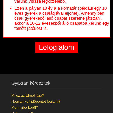
várunk vissza legközelebb.
Ezen a pályán 10 év a a korhatár (például egy 10
éves gyerek a családjával eljöhet). Amennyiben
csak gyerekeből álló csapat szeretne játszani,
akkor a 10-12 évesekből álló csapatba kérünk egy
felnőtt játékost is.
Gyakran kérdezitek
Mi ez az ElmeHáza?
Hogyan kell időpontot foglalni?
Mennyibe kerül?