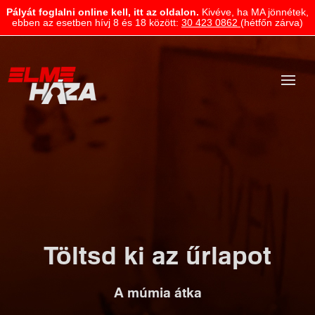
Pályát foglalni online kell, itt az oldalon.
Kivéve, ha MA jönnétek,
ebben az esetben hívj 8 és 18 között:
30 423 0862
(hétfőn zárva)
Töltsd ki az űrlapot
A múmia átka