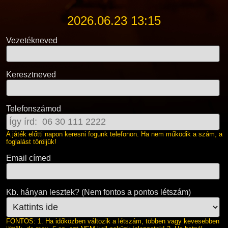
2026.06.23 13:15
Vezetékneved
Keresztneved
Telefonszámod
A játék előtti napon keresni fogunk telefonon. Ha nem működik a szám, a
foglalást töröljük!
Email címed
Kb. hányan lesztek? (Nem fontos a pontos létszám)
FONTOS: 1. Ha időközben változik a létszám, többen vagy kevesebben