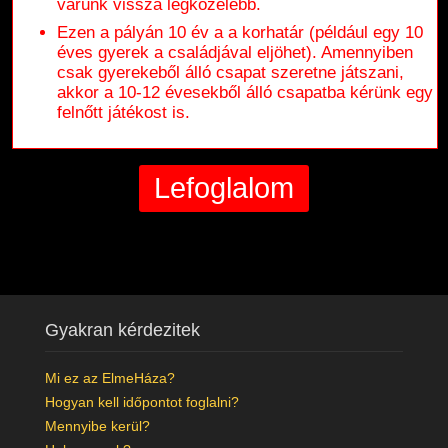
várunk vissza legközelebb.
Ezen a pályán 10 év a a korhatár (például egy 10
éves gyerek a családjával eljöhet). Amennyiben
csak gyerekeből álló csapat szeretne játszani,
akkor a 10-12 évesekből álló csapatba kérünk egy
felnőtt játékost is.
Gyakran kérdezitek
Mi ez az ElmeHáza?
Hogyan kell időpontot foglalni?
Mennyibe kerül?