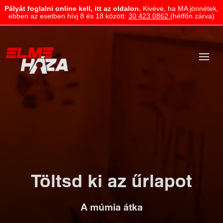
Pályát foglalni online kell, itt az oldalon.
Kivéve, ha MA jönnétek,
ebben az esetben hívj 8 és 18 között:
30 423 0862
(hétfőn zárva)
Töltsd ki az űrlapot
A múmia átka