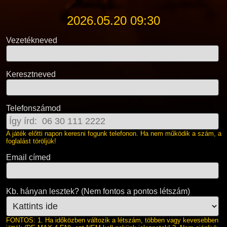
2026.05.20 09:30
Vezetékneved
Keresztneved
Telefonszámod
A játék előtti napon keresni fogunk telefonon. Ha nem működik a szám, a
foglalást töröljük!
Email címed
Kb. hányan lesztek? (Nem fontos a pontos létszám)
FONTOS: 1. Ha időközben változik a létszám, többen vagy kevesebben