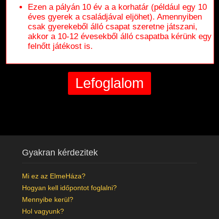
Ezen a pályán 10 év a a korhatár (például egy 10
éves gyerek a családjával eljöhet). Amennyiben
csak gyerekeből álló csapat szeretne játszani,
akkor a 10-12 évesekből álló csapatba kérünk egy
felnőtt játékost is.
Gyakran kérdezitek
Mi ez az ElmeHáza?
Hogyan kell időpontot foglalni?
Mennyibe kerül?
Hol vagyunk?