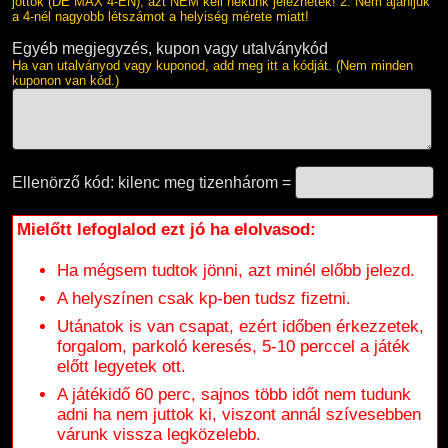
jöttök (DE MAX 4-EN), azt NEM kell nekünk jeleznetek! 2. Nem ajánljuk
a 4-nél nagyobb létszámot a helyiség mérete miatt!
Egyéb megjegyzés, kupon vagy utalványkód
Ha van utalványod vagy kuponod, add meg itt a kódját. (Nem minden
kuponon van kód.)
Ellenörző kód: kilenc meg tizenhárom =
Mielőtt lefoglalod ezt jó ha elolvasod:
Ha mégsem tudtok jönni, azt minél előbb jelezd.
A helyszínen csak kp-ben tudsz fizetni.
Utánatok is van csapat, ezért időben érkezzetek,
forgalom, parkoló keresés, 5-10 perccel a játék
előtt legyetek ott.
A játékidő 60 perc, sajnos több időt nem tudunk
adni ha nem juttok ki, viszont annál szívesebben
várunk vissza legközelebb.