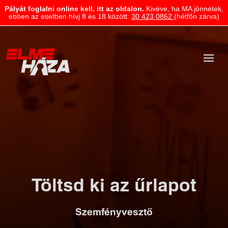
Pályát foglalni online kell, itt az oldalon.
Kivéve, ha MA jönnétek,
ebben az esetben hívj 8 és 18 között:
30 423 0862
(hétfőn zárva)
Töltsd ki az űrlapot
Szemfényvesztő