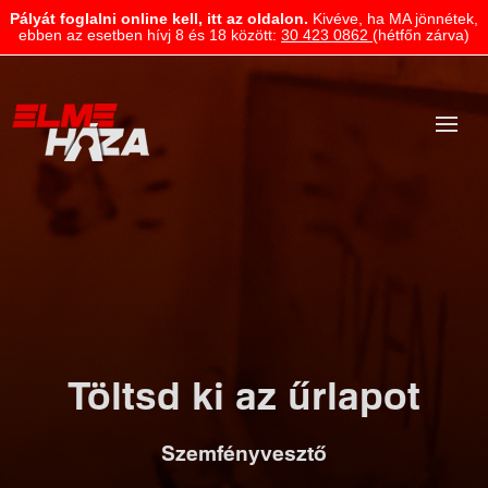
Pályát foglalni online kell, itt az oldalon.
Kivéve, ha MA jönnétek,
ebben az esetben hívj 8 és 18 között:
30 423 0862
(hétfőn zárva)
Töltsd ki az űrlapot
Szemfényvesztő