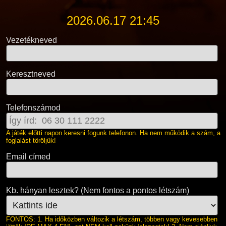
2026.06.17 21:45
Vezetékneved
Keresztneved
Telefonszámod
A játék előtti napon keresni fogunk telefonon. Ha nem működik a szám, a
foglalást töröljük!
Email címed
Kb. hányan lesztek? (Nem fontos a pontos létszám)
FONTOS: 1. Ha időközben változik a létszám, többen vagy kevesebben