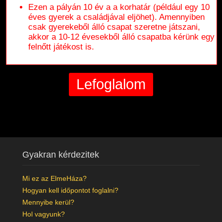
Ezen a pályán 10 év a a korhatár (például egy 10
éves gyerek a családjával eljöhet). Amennyiben
csak gyerekeből álló csapat szeretne játszani,
akkor a 10-12 évesekből álló csapatba kérünk egy
felnőtt játékost is.
Gyakran kérdezitek
Mi ez az ElmeHáza?
Hogyan kell időpontot foglalni?
Mennyibe kerül?
Hol vagyunk?