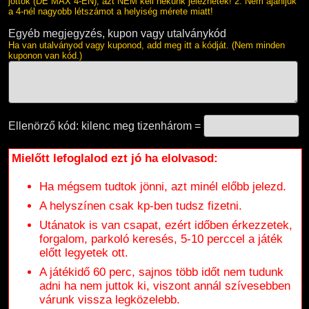
jöttök (DE MAX 4-EN), azt NEM kell nekünk jeleznetek! 2. Nem ajánljuk
a 4-nél nagyobb létszámot a helyiség mérete miatt!
Egyéb megjegyzés, kupon vagy utalványkód
Ha van utalványod vagy kuponod, add meg itt a kódját. (Nem minden
kuponon van kód.)
Ellenörző kód: kilenc meg tizenhárom =
Mielőtt lefoglalod ezt jó ha elolvasod:
Ha mégsem tudtok jönni, azt minél előbb jelezd.
A helyszínen csak kp-ben tudsz fizetni.
Utánatok is van csapat, ezért időben érkezzetek,
forgalom, parkoló keresés, 5-10 perccel a játék
előtt legyetek ott.
A játékidő 60 perc, sajnos több időt nem tudunk
adni ha nem juttok ki, viszont annál szívesebben
várunk vissza legközelebb.