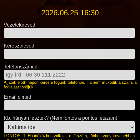
2026.06.25 16:30
Vezetékneved
Keresztneved
Telefonszámod
A játék előtti napon keresni fogunk telefonon. Ha nem működik a szám, a
foglalást töröljük!
Email címed
Kb. hányan lesztek? (Nem fontos a pontos létszám)
FONTOS: 1. Ha időközben változik a létszám, többen vagy kevesebben