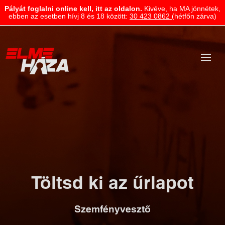
Pályát foglalni online kell, itt az oldalon.
Kivéve, ha MA jönnétek,
ebben az esetben hívj 8 és 18 között:
30 423 0862
(hétfőn zárva)
Töltsd ki az űrlapot
Szemfényvesztő