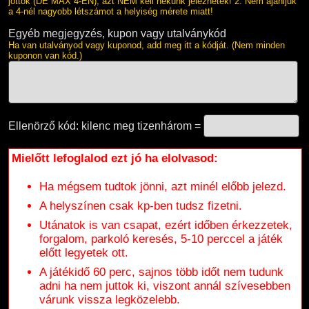
jöttök (DE MAX 4-EN), azt NEM kell nekünk jeleznetek! 2. Nem ajánljuk
a 4-nél nagyobb létszámot a helyiség mérete miatt!
Egyéb megjegyzés, kupon vagy utalványkód
Ha van utalványod vagy kuponod, add meg itt a kódját. (Nem minden
kuponon van kód.)
Ellenörző kód: kilenc meg tizenhárom =
Mielőtt lefoglalod ezt jó ha elolvasod:
Ha mégsem tudtok jönni, azt minél előbb jelezd.
A helyszínen csak kp-ben tudsz fizetni.
Utánatok is van csapat, ezért időben érkezzetek,
forgalom, parkoló keresés, 5-10 perccel a játék
előtt legyetek ott.
A játékidő 60 perc, sajnos több időt nem tudunk
adni ha nem juttok ki, viszont annál szívesebben
várunk vissza legközelebb.