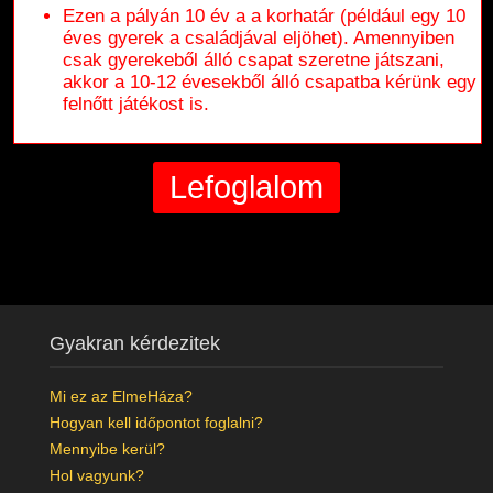
Ezen a pályán 10 év a a korhatár (például egy 10
éves gyerek a családjával eljöhet). Amennyiben
csak gyerekeből álló csapat szeretne játszani,
akkor a 10-12 évesekből álló csapatba kérünk egy
felnőtt játékost is.
Gyakran kérdezitek
Mi ez az ElmeHáza?
Hogyan kell időpontot foglalni?
Mennyibe kerül?
Hol vagyunk?