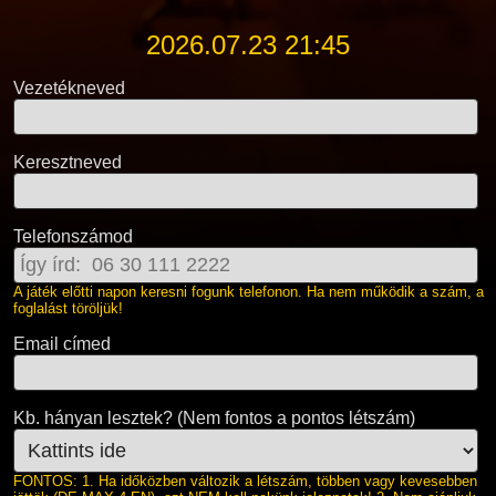
2026.07.23 21:45
Vezetékneved
Keresztneved
Telefonszámod
A játék előtti napon keresni fogunk telefonon. Ha nem működik a szám, a
foglalást töröljük!
Email címed
Kb. hányan lesztek? (Nem fontos a pontos létszám)
FONTOS: 1. Ha időközben változik a létszám, többen vagy kevesebben