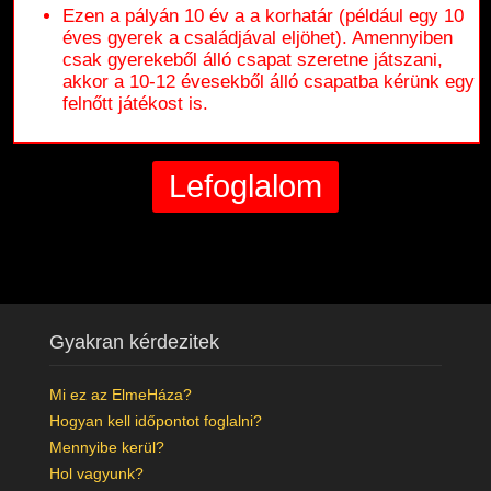
Ezen a pályán 10 év a a korhatár (például egy 10
éves gyerek a családjával eljöhet). Amennyiben
csak gyerekeből álló csapat szeretne játszani,
akkor a 10-12 évesekből álló csapatba kérünk egy
felnőtt játékost is.
Gyakran kérdezitek
Mi ez az ElmeHáza?
Hogyan kell időpontot foglalni?
Mennyibe kerül?
Hol vagyunk?