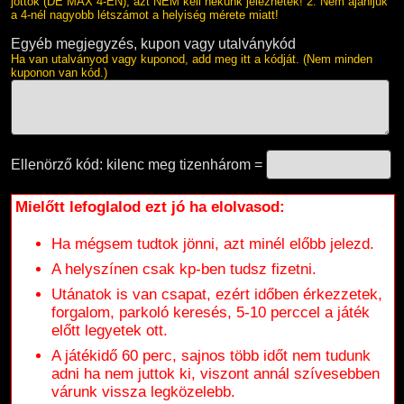
jöttök (DE MAX 4-EN), azt NEM kell nekünk jeleznetek! 2. Nem ajánljuk
a 4-nél nagyobb létszámot a helyiség mérete miatt!
Egyéb megjegyzés, kupon vagy utalványkód
Ha van utalványod vagy kuponod, add meg itt a kódját. (Nem minden
kuponon van kód.)
Ellenörző kód: kilenc meg tizenhárom =
Mielőtt lefoglalod ezt jó ha elolvasod:
Ha mégsem tudtok jönni, azt minél előbb jelezd.
A helyszínen csak kp-ben tudsz fizetni.
Utánatok is van csapat, ezért időben érkezzetek,
forgalom, parkoló keresés, 5-10 perccel a játék
előtt legyetek ott.
A játékidő 60 perc, sajnos több időt nem tudunk
adni ha nem juttok ki, viszont annál szívesebben
várunk vissza legközelebb.