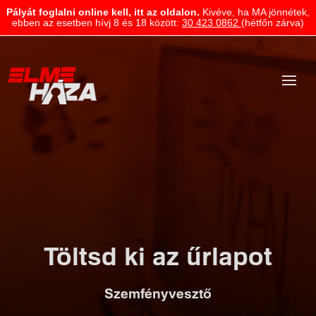
Pályát foglalni online kell, itt az oldalon.
Kivéve, ha MA jönnétek,
ebben az esetben hívj 8 és 18 között:
30 423 0862
(hétfőn zárva)
Töltsd ki az űrlapot
Szemfényvesztő