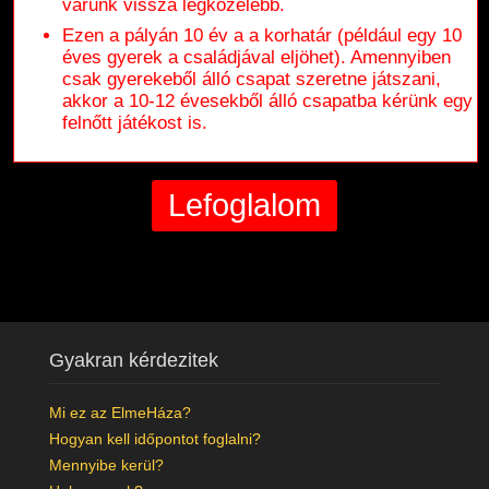
várunk vissza legközelebb.
Ezen a pályán 10 év a a korhatár (például egy 10
éves gyerek a családjával eljöhet). Amennyiben
csak gyerekeből álló csapat szeretne játszani,
akkor a 10-12 évesekből álló csapatba kérünk egy
felnőtt játékost is.
Gyakran kérdezitek
Mi ez az ElmeHáza?
Hogyan kell időpontot foglalni?
Mennyibe kerül?