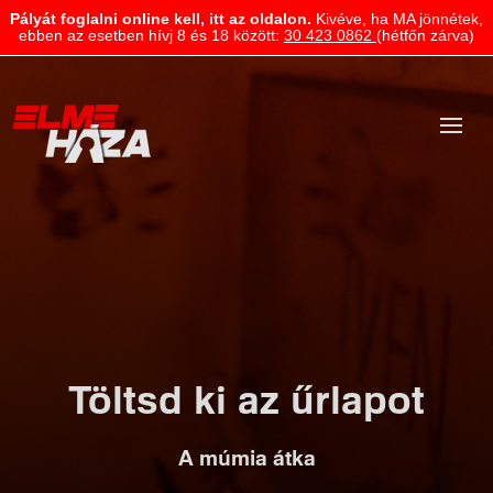
Pályát foglalni online kell, itt az oldalon.
Kivéve, ha MA jönnétek,
ebben az esetben hívj 8 és 18 között:
30 423 0862
(hétfőn zárva)
Töltsd ki az űrlapot
A múmia átka