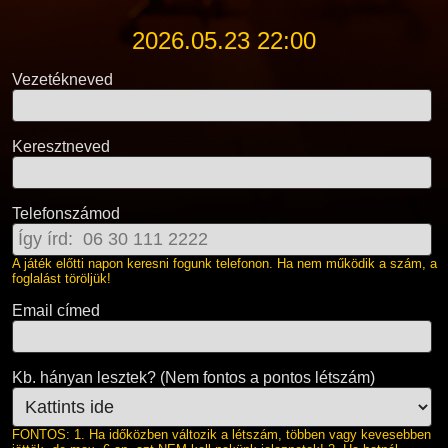
2026.05.23 22:00
Vezetékneved
Keresztneved
Telefonszámod
A játék előtti napon keresni fogunk telefonon. Ha nem működik a szám, a
foglalást töröljük!
Email címed
Kb. hányan lesztek? (Nem fontos a pontos létszám)
FONTOS: 1. Ha időközben változik a létszám, többen vagy kevesebben