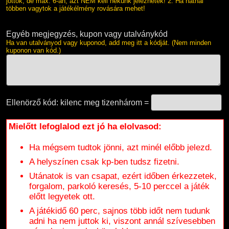
jöttök, de max. 6-an, azt NEM kell nekünk jeleznetek! 2. Ha hatnál
többen vagytok a játékélmény rovására mehet!
Egyéb megjegyzés, kupon vagy utalványkód
Ha van utalványod vagy kuponod, add meg itt a kódját. (Nem minden
kuponon van kód.)
Ellenörző kód: kilenc meg tizenhárom =
Mielőtt lefoglalod ezt jó ha elolvasod:
Ha mégsem tudtok jönni, azt minél előbb jelezd.
A helyszínen csak kp-ben tudsz fizetni.
Utánatok is van csapat, ezért időben érkezzetek,
forgalom, parkoló keresés, 5-10 perccel a játék
előtt legyetek ott.
A játékidő 60 perc, sajnos több időt nem tudunk
adni ha nem juttok ki, viszont annál szívesebben