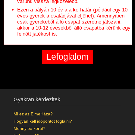
várunk vissza legközelebb.
Ezen a pályán 10 év a a korhatár (például egy 10
éves gyerek a családjával eljöhet). Amennyiben
csak gyerekeből álló csapat szeretne játszani,
akkor a 10-12 évesekből álló csapatba kérünk egy
felnőtt játékost is.
Gyakran kérdezitek
Mi ez az ElmeHáza?
Hogyan kell időpontot foglalni?
Mennyibe kerül?