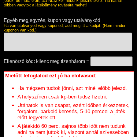
jöttök, de max. 6-an, azt NEM kell nekünk jeleznetek! 2. Ha hatnál
többen vagytok a játékélmény rovására mehet!
Egyéb megjegyzés, kupon vagy utalványkód
Ha van utalványod vagy kuponod, add meg itt a kódját. (Nem minden
kuponon van kód.)
Ellenörző kód: kilenc meg tizenhárom =
Mielőtt lefoglalod ezt jó ha elolvasod:
Ha mégsem tudtok jönni, azt minél előbb jelezd.
A helyszínen csak kp-ben tudsz fizetni.
Utánatok is van csapat, ezért időben érkezzetek,
forgalom, parkoló keresés, 5-10 perccel a játék
előtt legyetek ott.
A játékidő 60 perc, sajnos több időt nem tudunk
adni ha nem juttok ki, viszont annál szívesebben