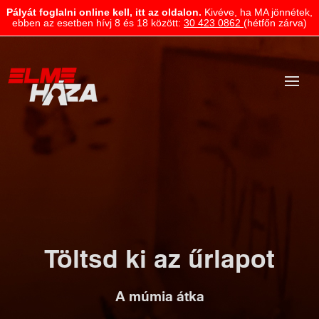
Pályát foglalni online kell, itt az oldalon.
Kivéve, ha MA jönnétek,
ebben az esetben hívj 8 és 18 között:
30 423 0862
(hétfőn zárva)
Töltsd ki az űrlapot
A múmia átka