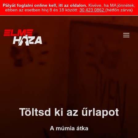
Pályát foglalni online kell, itt az oldalon.
Kivéve, ha MA jönnétek,
ebben az esetben hívj 8 és 18 között:
30 423 0862
(hétfőn zárva)
Töltsd ki az űrlapot
A múmia átka