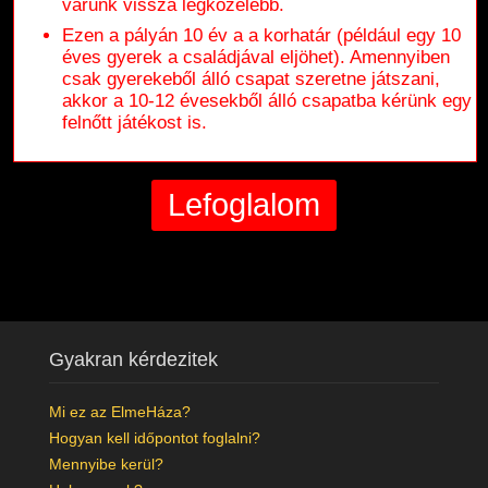
várunk vissza legközelebb.
Ezen a pályán 10 év a a korhatár (például egy 10
éves gyerek a családjával eljöhet). Amennyiben
csak gyerekeből álló csapat szeretne játszani,
akkor a 10-12 évesekből álló csapatba kérünk egy
felnőtt játékost is.
Gyakran kérdezitek
Mi ez az ElmeHáza?
Hogyan kell időpontot foglalni?
Mennyibe kerül?