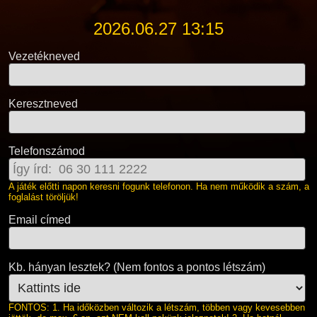
2026.06.27 13:15
Vezetékneved
Keresztneved
Telefonszámod
A játék előtti napon keresni fogunk telefonon. Ha nem működik a szám, a
foglalást töröljük!
Email címed
Kb. hányan lesztek? (Nem fontos a pontos létszám)
FONTOS: 1. Ha időközben változik a létszám, többen vagy kevesebben