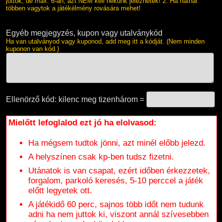
jöttök, de max. 6-an, azt NEM kell nekünk jeleznetek! 2. Ha hatnál
többen vagytok a játékélmény rovására mehet!
Egyéb megjegyzés, kupon vagy utalványkód
Ha van utalványod vagy kuponod, add meg itt a kódját. (Nem minden
kuponon van kód.)
Ellenörző kód: kilenc meg tizenhárom =
Mielőtt lefoglalod ezt jó ha elolvasod:
Ha mégsem tudtok jönni, azt minél előbb jelezd.
A helyszínen csak kp-ben tudsz fizetni.
Utánatok is van csapat, ezért időben érkezzetek,
forgalom, parkoló keresés, 5-10 perccel a játék
előtt legyetek ott.
A játékidő 60 perc, sajnos több időt nem tudunk
adni ha nem juttok ki, viszont annál szívesebben