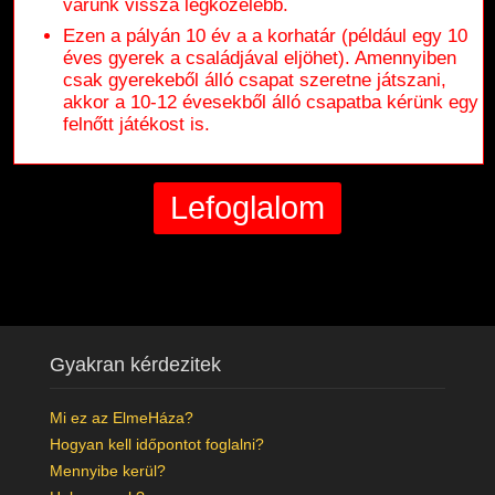
várunk vissza legközelebb.
Ezen a pályán 10 év a a korhatár (például egy 10
éves gyerek a családjával eljöhet). Amennyiben
csak gyerekeből álló csapat szeretne játszani,
akkor a 10-12 évesekből álló csapatba kérünk egy
felnőtt játékost is.
Gyakran kérdezitek
Mi ez az ElmeHáza?
Hogyan kell időpontot foglalni?
Mennyibe kerül?