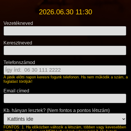
2026.06.30 11:30
Vezetékneved
Keresztneved
Telefonszámod
A játék előtti napon keresni fogunk telefonon. Ha nem működik a szám, a
foglalást töröljük!
Email címed
Kb. hányan lesztek? (Nem fontos a pontos létszám)
FONTOS: 1. Ha időközben változik a létszám, többen vagy kevesebben