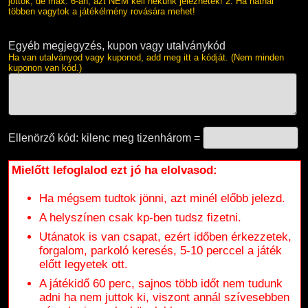
jöttök, de max. 6-an, azt NEM kell nekünk jeleznetek! 2. Ha hatnál
többen vagytok a játékélmény rovására mehet!
Egyéb megjegyzés, kupon vagy utalványkód
Ha van utalványod vagy kuponod, add meg itt a kódját. (Nem minden
kuponon van kód.)
Ellenörző kód: kilenc meg tizenhárom =
Mielőtt lefoglalod ezt jó ha elolvasod:
Ha mégsem tudtok jönni, azt minél előbb jelezd.
A helyszínen csak kp-ben tudsz fizetni.
Utánatok is van csapat, ezért időben érkezzetek,
forgalom, parkoló keresés, 5-10 perccel a játék
előtt legyetek ott.
A játékidő 60 perc, sajnos több időt nem tudunk
adni ha nem juttok ki, viszont annál szívesebben