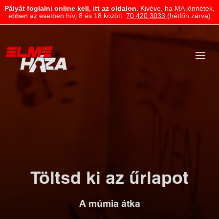
Pályát foglalni online kell, itt az oldalon.
Kivéve, ha MA jönnétek,
ebben az esetben hívj 8 és 18 között:
70 420 3033
(hétfőn zárva)
Töltsd ki az űrlapot
A múmia átka