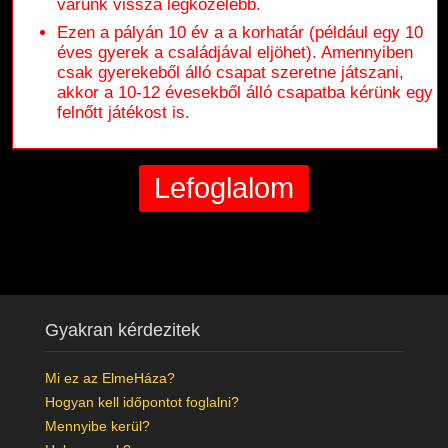
várunk vissza legközelebb.
Ezen a pályán 10 év a a korhatár (például egy 10
éves gyerek a családjával eljöhet). Amennyiben
csak gyerekeből álló csapat szeretne játszani,
akkor a 10-12 évesekből álló csapatba kérünk egy
felnőtt játékost is.
Gyakran kérdezitek
Mi ez az ElmeHáza?
Hogyan kell időpontot foglalni?
Mennyibe kerül?