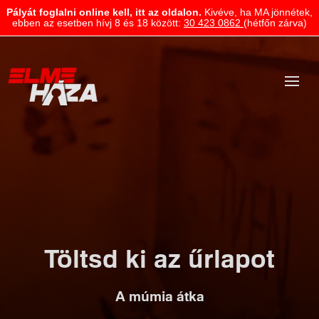
Pályát foglalni online kell, itt az oldalon.
Kivéve, ha MA jönnétek,
ebben az esetben hívj 8 és 18 között:
30 423 0862
(hétfőn zárva)
Töltsd ki az űrlapot
A múmia átka