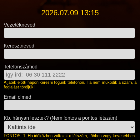
2026.07.09 13:15
Vezetékneved
Keresztneved
Telefonszámod
A játék előtti napon keresni fogunk telefonon. Ha nem működik a szám, a
foglalást töröljük!
Email címed
Kb. hányan lesztek? (Nem fontos a pontos létszám)
FONTOS: 1. Ha időközben változik a létszám, többen vagy kevesebben