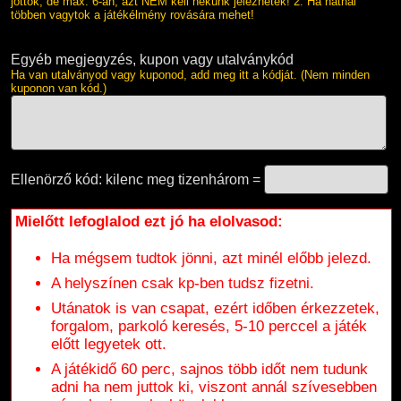
jöttök, de max. 6-an, azt NEM kell nekünk jeleznetek! 2. Ha hatnál
többen vagytok a játékélmény rovására mehet!
Egyéb megjegyzés, kupon vagy utalványkód
Ha van utalványod vagy kuponod, add meg itt a kódját. (Nem minden
kuponon van kód.)
Ellenörző kód: kilenc meg tizenhárom =
Mielőtt lefoglalod ezt jó ha elolvasod:
Ha mégsem tudtok jönni, azt minél előbb jelezd.
A helyszínen csak kp-ben tudsz fizetni.
Utánatok is van csapat, ezért időben érkezzetek,
forgalom, parkoló keresés, 5-10 perccel a játék
előtt legyetek ott.
A játékidő 60 perc, sajnos több időt nem tudunk
adni ha nem juttok ki, viszont annál szívesebben