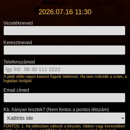
2026.07.16 11:30
Vezetékneved
Keresztneved
Telefonszámod
A játék előtti napon keresni fogunk telefonon. Ha nem működik a szám, a
foglalást töröljük!
Email címed
Kb. hányan lesztek? (Nem fontos a pontos létszám)
FONTOS: 1. Ha időközben változik a létszám, többen vagy kevesebben