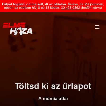
Pályát foglalni online kell, itt az oldalon.
Kivéve, ha MA jönnétek,
ebben az esetben hívj 8 és 18 között:
30 423 0862
(hétfőn zárva)
Töltsd ki az űrlapot
A múmia átka