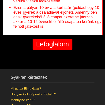
várunk vissza legközelebb.
Ezen a pályán 10 év a a korhatár (például egy 10
éves gyerek a családjával eljöhet). Amennyiben
csak gyerekeből álló csapat szeretne játszani,
akkor a 10-12 évesekből álló csapatba kérünk egy
felnőtt játékost is.
Gyakran kérdezitek
Mi ez az ElmeHáza?
Hogyan kell időpontot foglalni?
Mennyibe kerül?