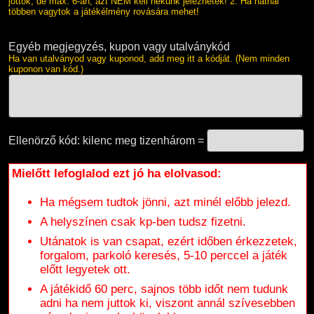
jöttök, de max. 6-an, azt NEM kell nekünk jeleznetek! 2. Ha hatnál
többen vagytok a játékélmény rovására mehet!
Egyéb megjegyzés, kupon vagy utalványkód
Ha van utalványod vagy kuponod, add meg itt a kódját. (Nem minden
kuponon van kód.)
Ellenörző kód: kilenc meg tizenhárom =
Mielőtt lefoglalod ezt jó ha elolvasod:
Ha mégsem tudtok jönni, azt minél előbb jelezd.
A helyszínen csak kp-ben tudsz fizetni.
Utánatok is van csapat, ezért időben érkezzetek,
forgalom, parkoló keresés, 5-10 perccel a játék
előtt legyetek ott.
A játékidő 60 perc, sajnos több időt nem tudunk
adni ha nem juttok ki, viszont annál szívesebben