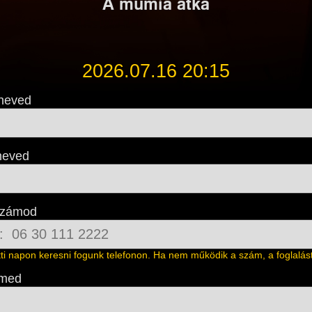
A múmia átka
2026.07.16 20:15
neved
neved
számod
őtti napon keresni fogunk telefonon. Ha nem működik a szám, a foglalást 
ímed