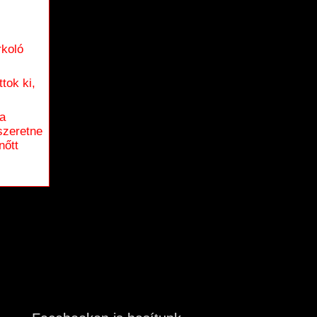
rkoló
tok ki,
 a
szeretne
nőtt