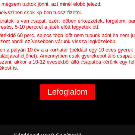
 mégsem tudtok jönni, azt minél előbb jelezd.
helyszínen csak kp-ben tudsz fizetni.
ánatok is van csapat, ezért időben érkezzetek, forgalom, pa
resés, 5-10 perccel a játék előtt legyetek ott.
játékidő 60 perc, sajnos több időt nem tudunk adni ha nem jut
szont annál szívesebben várunk vissza legközelebb.
en a pályán 10 év a a korhatár (például egy 10 éves gyerek
aládjával eljöhet). Amennyiben csak gyerekeből álló csapat 
tszani, akkor a 10-12 évesekből álló csapatba kérünk egy fel
ékost is.