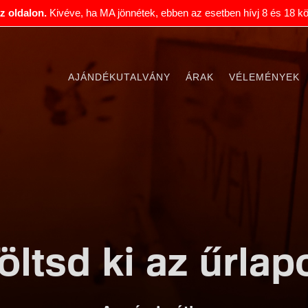
 az oldalon.
Kivéve, ha MA jönnétek, ebben az esetben hívj 8 és 18 kö
AJÁNDÉKUTALVÁNY
ÁRAK
VÉLEMÉNYEK
öltsd ki az űrlap