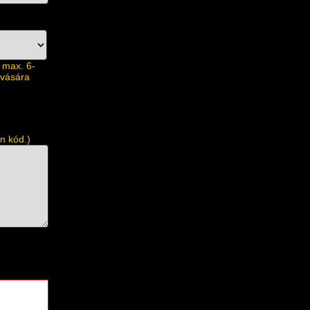
 max. 6-
ovására
n kód.)