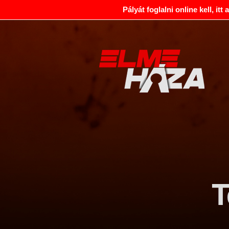
Pályát foglalni online kell, itt
T