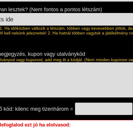
an lesztek? (Nem fontos a pontos létszám)
 Ha időközben változik a létszám, többen vagy kevesebben jöttök, de
M kell nekünk jeleznetek! 2. Ha hatnál többen vagytok a játékélmény r
egjegyzés, kupon vagy utalványkód
lványod vagy kuponod, add meg itt a kódját. (Nem minden kuponon va
ő kód: kilenc meg tizenhárom =
 lefoglalod ezt jó ha elolvasod: