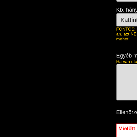
Kb. hány
FONTOS: 1.
an, azt NE
mehet!
Egyéb m
Ha van uta
Ellenörz
Mielőtt