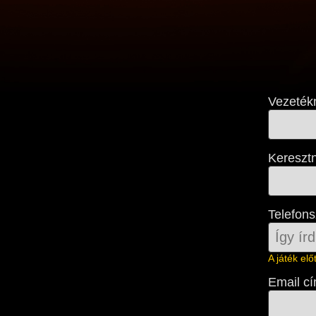
Vezeték
Kereszt
Telefon
A játék el
Email c