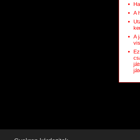
Ha
A 
Ut
ke
A 
vi
Ez
cs
já
ját