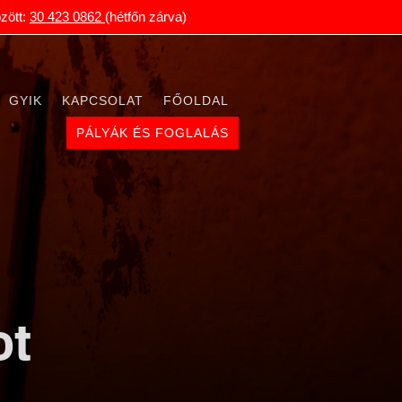
zött:
30 423 0862
(hétfőn zárva)
GYIK
KAPCSOLAT
FŐOLDAL
PÁLYÁK ÉS FOGLALÁS
ot