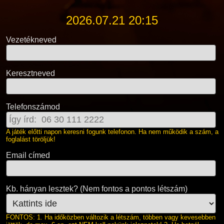
2026.07.21 20:15
Vezetékneved
Keresztneved
Telefonszámod
A játék előtti napon keresni fogunk telefonon. Ha nem működik a szám, a
foglalást töröljük!
Email címed
Kb. hányan lesztek? (Nem fontos a pontos létszám)
FONTOS: 1. Ha időközben változik a létszám, többen vagy kevesebben