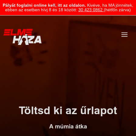
Pályát foglalni online kell, itt az oldalon.
Kivéve, ha MA jönnétek,
ebben az esetben hívj 8 és 18 között:
30 423 0862
(hétfőn zárva)
Töltsd ki az űrlapot
A múmia átka