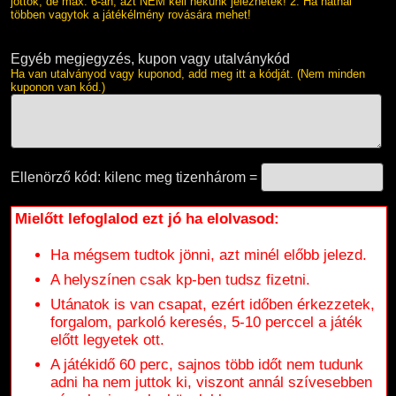
jöttök, de max. 6-an, azt NEM kell nekünk jeleznetek! 2. Ha hatnál
többen vagytok a játékélmény rovására mehet!
Egyéb megjegyzés, kupon vagy utalványkód
Ha van utalványod vagy kuponod, add meg itt a kódját. (Nem minden
kuponon van kód.)
Ellenörző kód: kilenc meg tizenhárom =
Mielőtt lefoglalod ezt jó ha elolvasod:
Ha mégsem tudtok jönni, azt minél előbb jelezd.
A helyszínen csak kp-ben tudsz fizetni.
Utánatok is van csapat, ezért időben érkezzetek,
forgalom, parkoló keresés, 5-10 perccel a játék
előtt legyetek ott.
A játékidő 60 perc, sajnos több időt nem tudunk
adni ha nem juttok ki, viszont annál szívesebben