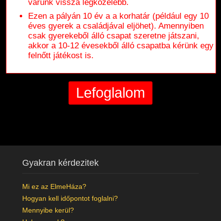
várunk vissza legközelebb.
Ezen a pályán 10 év a a korhatár (például egy 10
éves gyerek a családjával eljöhet). Amennyiben
csak gyerekeből álló csapat szeretne játszani,
akkor a 10-12 évesekből álló csapatba kérünk egy
felnőtt játékost is.
Gyakran kérdezitek
Mi ez az ElmeHáza?
Hogyan kell időpontot foglalni?
Mennyibe kerül?