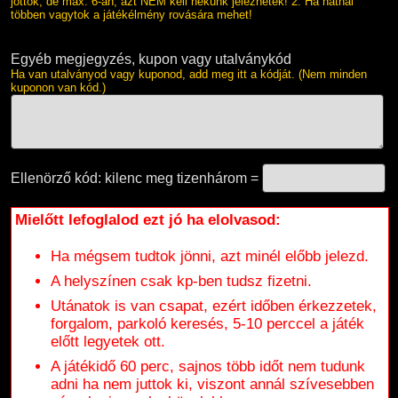
jöttök, de max. 6-an, azt NEM kell nekünk jeleznetek! 2. Ha hatnál
többen vagytok a játékélmény rovására mehet!
Egyéb megjegyzés, kupon vagy utalványkód
Ha van utalványod vagy kuponod, add meg itt a kódját. (Nem minden
kuponon van kód.)
Ellenörző kód: kilenc meg tizenhárom =
Mielőtt lefoglalod ezt jó ha elolvasod:
Ha mégsem tudtok jönni, azt minél előbb jelezd.
A helyszínen csak kp-ben tudsz fizetni.
Utánatok is van csapat, ezért időben érkezzetek,
forgalom, parkoló keresés, 5-10 perccel a játék
előtt legyetek ott.
A játékidő 60 perc, sajnos több időt nem tudunk
adni ha nem juttok ki, viszont annál szívesebben