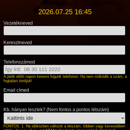
2026.07.25 16:45
Vezetékneved
Keresztneved
Telefonszámod
A játék előtti napon keresni fogunk telefonon. Ha nem működik a szám, a
foglalást töröljük!
Email címed
Kb. hányan lesztek? (Nem fontos a pontos létszám)
FONTOS: 1. Ha időközben változik a létszám, többen vagy kevesebben