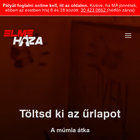
Pályát foglalni online kell, itt az oldalon.
Kivéve, ha MA jönnétek,
ebben az esetben hívj 8 és 18 között:
30 423 0862
(hétfőn zárva)
Töltsd ki az űrlapot
A múmia átka