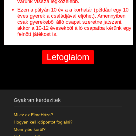
várunk vissza legközelebb.
Ezen a pályán 10 év a a korhatár (például egy 10
éves gyerek a családjával eljöhet). Amennyiben
csak gyerekeből álló csapat szeretne játszani,
akkor a 10-12 évesekből álló csapatba kérünk egy
felnőtt játékost is.
Gyakran kérdezitek
Mi ez az ElmeHáza?
Hogyan kell időpontot foglalni?
Mennyibe kerül?