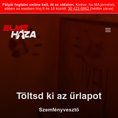
Pályát foglalni online kell, itt az oldalon.
Kivéve, ha MA jönnétek,
ebben az esetben hívj 8 és 18 között:
30 423 0862
(hétfőn zárva)
Töltsd ki az űrlapot
Szemfényvesztő