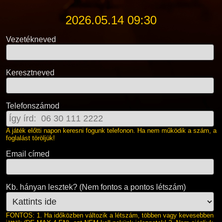
2026.05.14 09:30
Vezetékneved
Keresztneved
Telefonszámod
A játék előtti napon keresni fogunk telefonon. Ha nem működik a szám, a
foglalást töröljük!
Email címed
Kb. hányan lesztek? (Nem fontos a pontos létszám)
FONTOS: 1. Ha időközben változik a létszám, többen vagy kevesebben