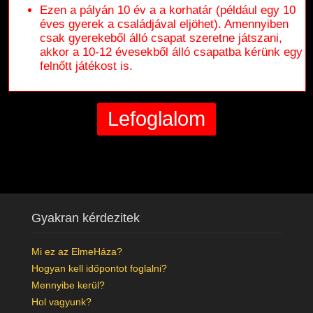
Ezen a pályán 10 év a a korhatár (például egy 10
éves gyerek a családjával eljöhet). Amennyiben
csak gyerekeből álló csapat szeretne játszani,
akkor a 10-12 évesekből álló csapatba kérünk egy
felnőtt játékost is.
Gyakran kérdezitek
Mi ez az ElmeHáza?
Hogyan kell időpontot foglalni?
Mennyibe kerül?
Hol vagyunk?