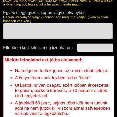
jöttök (DE MAX 4-EN), azt NEM kell nekünk jeleznetek! 2. Nem ajánljuk
a 4-nél nagyobb létszámot a helyiség mérete miatt!
Egyéb megjegyzés, kupon vagy utalványkód
Ha van utalványod vagy kuponod, add meg itt a kódját. (Nem minden
kuponon van kód.)
Ellenörző kód: kilenc meg tizenhárom =
Mielőtt lefoglalod ezt jó ha elolvasod:
Ha mégsem tudtok jönni, azt minél előbb jelezd.
A helyszínen csak kp-ben tudsz fizetni.
Utánatok is van csapat, ezért időben érkezzetek,
forgalom, parkoló keresés, 5-10 perccel a játék
előtt legyetek ott.
A játékidő 60 perc, sajnos több időt nem tudunk
adni ha nem juttok ki, viszont annál szívesebben
várunk vissza legközelebb.