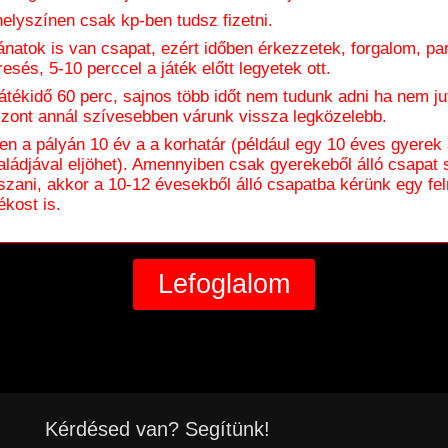
helyszínen csak kp-ben tudsz fizetni.
ánatok is van csapat, ezért időben érkezzetek, forgalom, pa
resés, 5-10 perccel a játék előtt legyetek ott.
játékidő 60 perc, sajnos több időt nem tudunk adni ha nem jut
szont annál szívesebben várunk vissza legközelebb.
en a pályán 10 év a a korhatár (például egy 10 éves gyerek
aládjával eljöhet). Amennyiben csak gyerekeből álló csapat 
tszani, akkor a 10-12 évesekből álló csapatba kérünk egy fel
ékost is.
Kérdésed van? Segítünk!