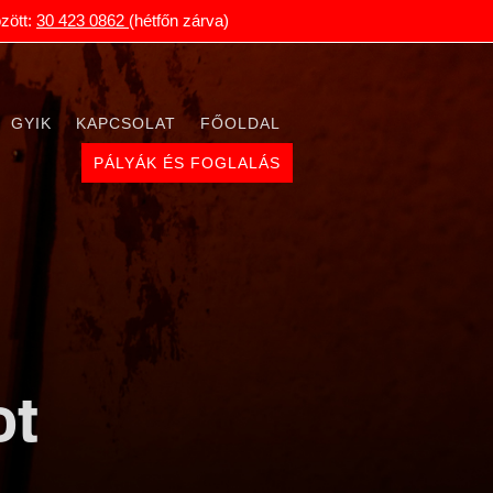
zött:
30 423 0862
(hétfőn zárva)
GYIK
KAPCSOLAT
FŐOLDAL
PÁLYÁK ÉS FOGLALÁS
ot