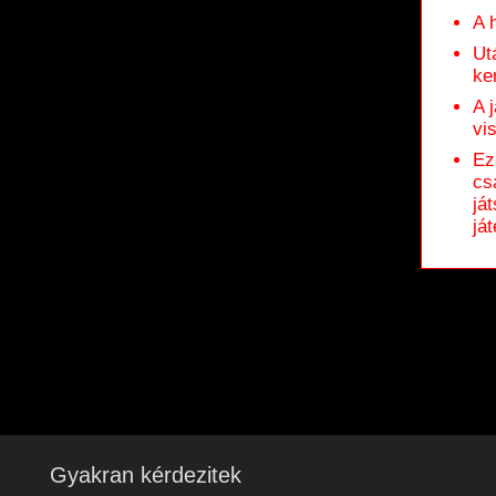
A 
Ut
ke
A 
vi
Ez
cs
já
ját
Gyakran kérdezitek