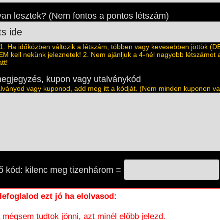
an lesztek? (Nem fontos a pontos létszám)
 Ha időközben változik a létszám, többen vagy kevesebben jöttök (D
EM kell nekünk jeleznetek! 2. Nem ajánljuk a 4-nél nagyobb létszámot 
tt!
egjegyzés, kupon vagy utalványkód
lványod vagy kuponod, add meg itt a kódját. (Nem minden kuponon va
ő kód: kilenc meg tizenhárom =
 lefoglalod ezt jó ha elolvasod:
 mégsem tudtok jönni, azt minél előbb jelezd.