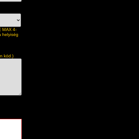
E MAX 4-
a helyiség
n kód.)