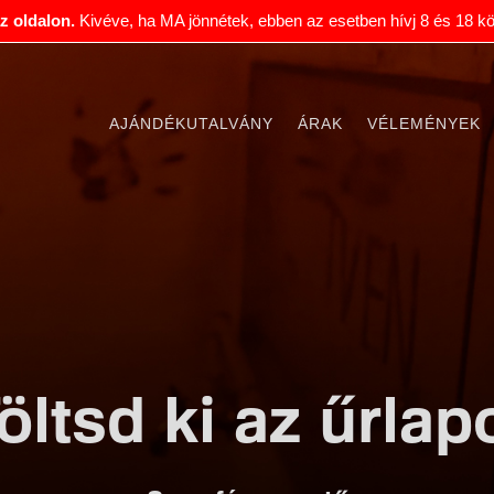
 az oldalon.
Kivéve, ha MA jönnétek, ebben az esetben hívj 8 és 18 kö
AJÁNDÉKUTALVÁNY
ÁRAK
VÉLEMÉNYEK
öltsd ki az űrlap