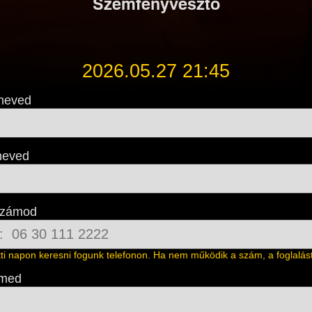
Szemfényvesztő
2026.05.27 21:45
neved
neved
számod
őtti napon keresni fogunk telefonon. Ha nem működik a szám, a foglalást 
ímed