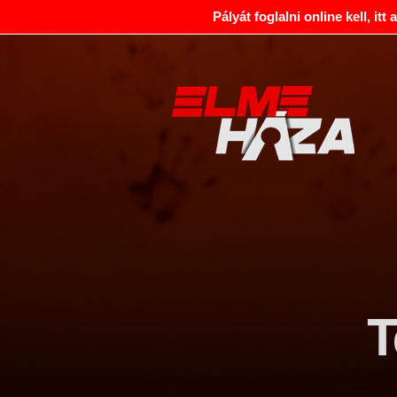
Pályát foglalni online kell, itt
T