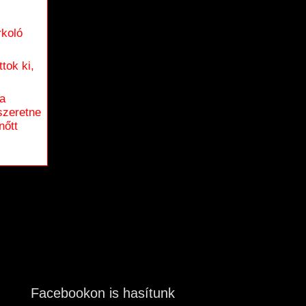
rkoló
tok ki,
 a
szeretne
nőtt
Facebookon is hasítunk