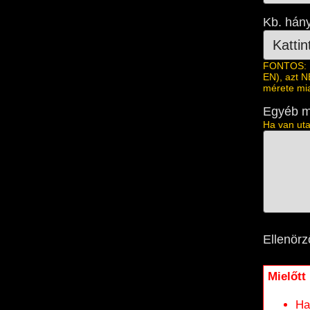
Kb. hány
FONTOS: 1.
EN), azt N
mérete mia
Egyéb m
Ha van uta
Ellenörz
Mielőtt
Ha