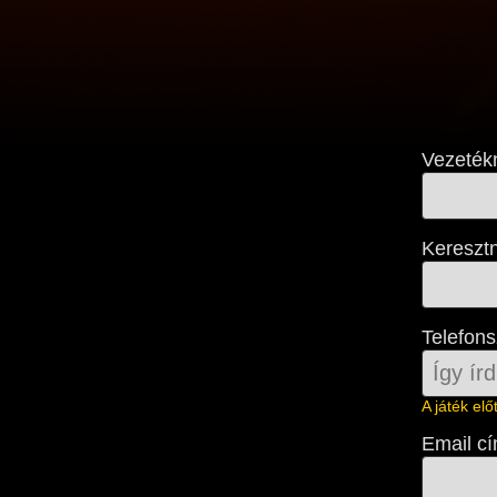
Vezeték
Kereszt
Telefon
A játék el
Email c