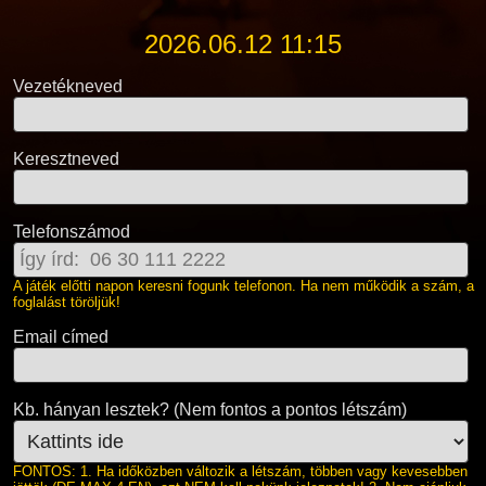
2026.06.12 11:15
Vezetékneved
Keresztneved
Telefonszámod
A játék előtti napon keresni fogunk telefonon. Ha nem működik a szám, a
foglalást töröljük!
Email címed
Kb. hányan lesztek? (Nem fontos a pontos létszám)
FONTOS: 1. Ha időközben változik a létszám, többen vagy kevesebben