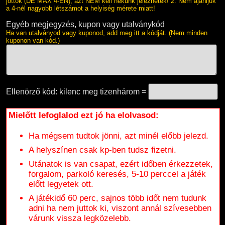
jöttök (DE MAX 4-EN), azt NEM kell nekünk jeleznetek! 2. Nem ajánljuk
a 4-nél nagyobb létszámot a helyiség mérete miatt!
Egyéb megjegyzés, kupon vagy utalványkód
Ha van utalványod vagy kuponod, add meg itt a kódját. (Nem minden
kuponon van kód.)
Ellenörző kód: kilenc meg tizenhárom =
Mielőtt lefoglalod ezt jó ha elolvasod:
Ha mégsem tudtok jönni, azt minél előbb jelezd.
A helyszínen csak kp-ben tudsz fizetni.
Utánatok is van csapat, ezért időben érkezzetek,
forgalom, parkoló keresés, 5-10 perccel a játék
előtt legyetek ott.
A játékidő 60 perc, sajnos több időt nem tudunk
adni ha nem juttok ki, viszont annál szívesebben
várunk vissza legközelebb.