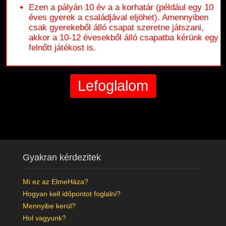
Ezen a pályán 10 év a a korhatár (például egy 10
éves gyerek a családjával eljöhet). Amennyiben
csak gyerekeből álló csapat szeretne játszani,
akkor a 10-12 évesekből álló csapatba kérünk egy
felnőtt játékost is.
Gyakran kérdezitek
Mi ez az ElmeHáza?
Hogyan kell időpontot foglalni?
Mennyibe kerül?
Hol vagyunk?