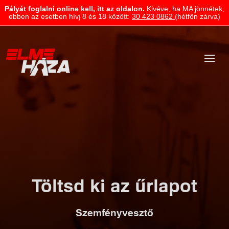
Pályát foglalni online kell, itt az oldalon.
Kivéve, ha MA jönnétek,
ebben az esetben hívj 8 és 18 között:
30 423 0862
(hétfőn zárva)
Töltsd ki az űrlapot
Szemfényvesztő