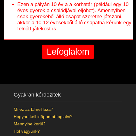
Ezen a pályán 10 év a a korhatár (például egy 10
éves gyerek a családjával eljöhet). Amennyiben
csak gyerekeből álló csapat szeretne játszani,
akkor a 10-12 évesekből álló csapatba kérünk egy
felnőtt játékost is.
Gyakran kérdezitek
Mi ez az ElmeHáza?
Hogyan kell időpontot foglalni?
Mennyibe kerül?
Hol vagyunk?