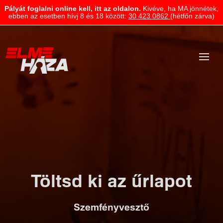
Pályát foglalni online kell, itt az oldalon.
Kivéve, ha MA jönnétek,
ebben az esetben hívj 8 és 18 között:
30 423 0862
(hétfőn zárva)
Töltsd ki az űrlapot
Szemfényvesztő