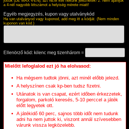
jöttök (DE MAX 4-EN), azt NEM kell nekünk jeleznetek! 2. Nem ajánljuk
a 4-nél nagyobb létszámot a helyiség mérete miatt!
Egyéb megjegyzés, kupon vagy utalványkód
Ha van utalványod vagy kuponod, add meg itt a kódját. (Nem minden
kuponon van kód.)
Ellenörző kód: kilenc meg tizenhárom =
Mielőtt lefoglalod ezt jó ha elolvasod:
Ha mégsem tudtok jönni, azt minél előbb jelezd.
A helyszínen csak kp-ben tudsz fizetni.
Utánatok is van csapat, ezért időben érkezzetek,
forgalom, parkoló keresés, 5-10 perccel a játék
előtt legyetek ott.
A játékidő 60 perc, sajnos több időt nem tudunk
adni ha nem juttok ki, viszont annál szívesebben
várunk vissza legközelebb.