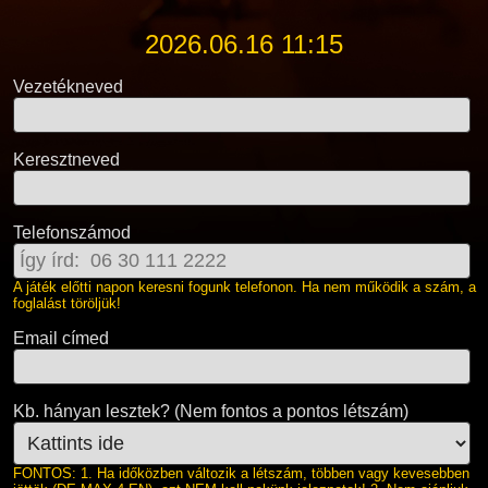
2026.06.16 11:15
Vezetékneved
Keresztneved
Telefonszámod
A játék előtti napon keresni fogunk telefonon. Ha nem működik a szám, a
foglalást töröljük!
Email címed
Kb. hányan lesztek? (Nem fontos a pontos létszám)
FONTOS: 1. Ha időközben változik a létszám, többen vagy kevesebben