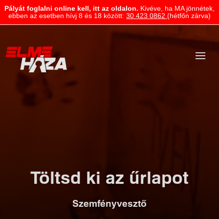
Pályát foglalni online kell, itt az oldalon.
Kivéve, ha MA jönnétek,
ebben az esetben hívj 8 és 18 között:
30 423 0862
(hétfőn zárva)
Töltsd ki az űrlapot
Szemfényvesztő