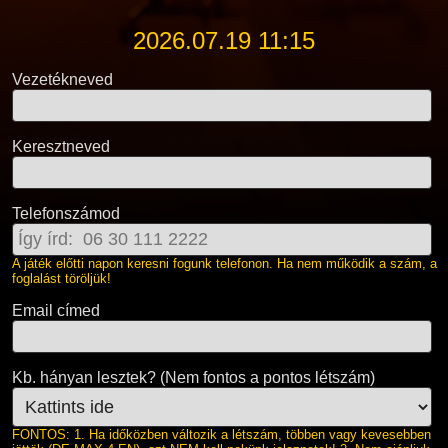
2026.07.19 11:15
Vezetékneved
Keresztneved
Telefonszámod
A játék előtti napon keresni fogunk telefonon. Ha nem működik a szám, a
foglalást töröljük!
Email címed
Kb. hányan lesztek? (Nem fontos a pontos létszám)
FONTOS: 1. Ha időközben változik a létszám, többen vagy kevesebben