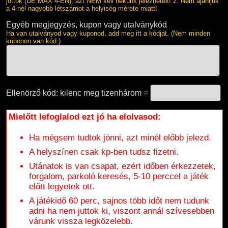
jöttök (DE MAX 4-EN), azt NEM kell nekünk jeleznetek! 2. Nem ajánljuk
a 4-nél nagyobb létszámot a helyiség mérete miatt!
Egyéb megjegyzés, kupon vagy utalványkód
Ha van utalványod vagy kuponod, add meg itt a kódját. (Nem minden
kuponon van kód.)
Ellenörző kód: kilenc meg tizenhárom =
Mielőtt lefoglalod ezt jó ha elolvasod:
Ha mégsem tudtok jönni, azt minél előbb jelezd.
A helyszínen csak kp-ben tudsz fizetni.
Utánatok is van csapat, ezért időben érkezzetek,
forgalom, parkoló keresés, 5-10 perccel a játék
előtt legyetek ott.
A játékidő 60 perc, sajnos több időt nem tudunk
adni ha nem juttok ki, viszont annál szívesebben
várunk vissza legközelebb.