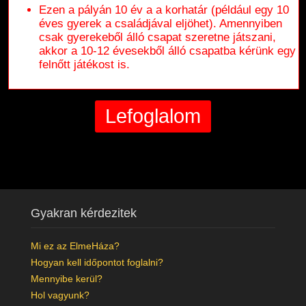
Ezen a pályán 10 év a a korhatár (például egy 10
éves gyerek a családjával eljöhet). Amennyiben
csak gyerekeből álló csapat szeretne játszani,
akkor a 10-12 évesekből álló csapatba kérünk egy
felnőtt játékost is.
Gyakran kérdezitek
Mi ez az ElmeHáza?
Hogyan kell időpontot foglalni?
Mennyibe kerül?
Hol vagyunk?