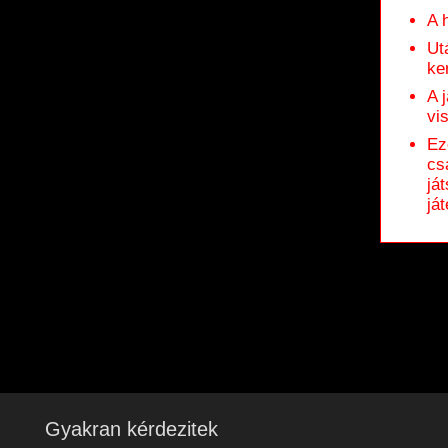
A 
Ut
ke
A 
vi
Ez
cs
já
ját
Gyakran kérdezitek