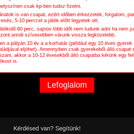
helyszínen csak kp-ben tudsz fizetni.
ánatok is van csapat, ezért időben érkezzetek, forgalom, pa
resés, 5-10 perccel a játék előtt legyetek ott.
játékidő 60 perc, sajnos több időt nem tudunk adni ha nem jut
szont annál szívesebben várunk vissza legközelebb.
en a pályán 10 év a a korhatár (például egy 10 éves gyerek
aládjával eljöhet). Amennyiben csak gyerekeből álló csapat 
tszani, akkor a 10-12 évesekből álló csapatba kérünk egy fel
ékost is.
Kérdésed van? Segítünk!