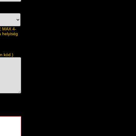
E MAX 4-
a helyiség
n kód.)