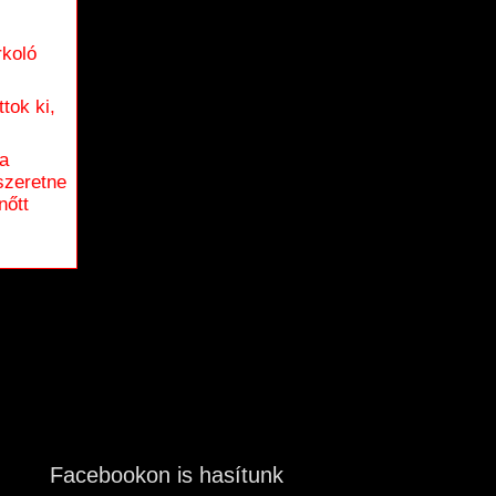
rkoló
tok ki,
 a
szeretne
nőtt
Facebookon is hasítunk