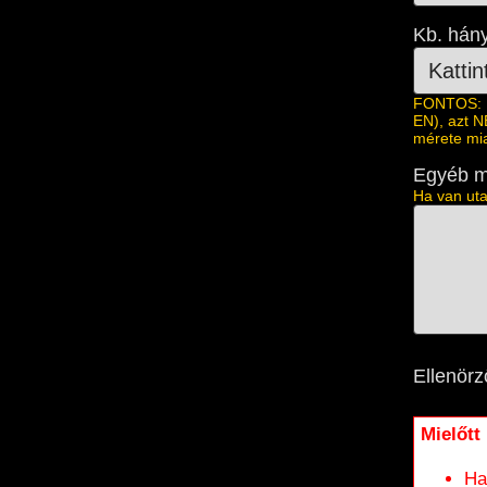
Kb. hány
FONTOS: 1.
EN), azt N
mérete mia
Egyéb m
Ha van uta
Ellenörz
Mielőtt
Ha