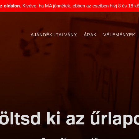
 az oldalon.
Kivéve, ha MA jönnétek, ebben az esetben hívj 8 és 18 kö
AJÁNDÉKUTALVÁNY
ÁRAK
VÉLEMÉNYEK
öltsd ki az űrlap