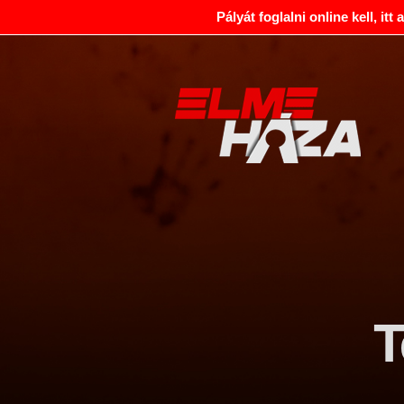
Pályát foglalni online kell, itt
T