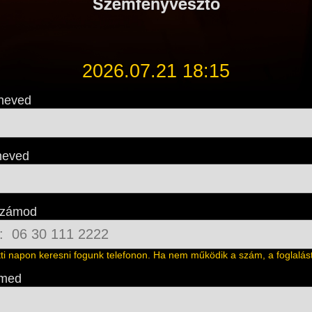
Szemfényvesztő
2026.07.21 18:15
neved
neved
számod
őtti napon keresni fogunk telefonon. Ha nem működik a szám, a foglalást 
ímed