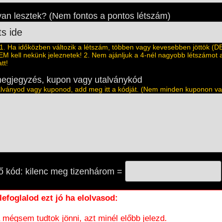
an lesztek? (Nem fontos a pontos létszám)
 Ha időközben változik a létszám, többen vagy kevesebben jöttök (D
EM kell nekünk jeleznetek! 2. Nem ajánljuk a 4-nél nagyobb létszámot 
tt!
egjegyzés, kupon vagy utalványkód
lványod vagy kuponod, add meg itt a kódját. (Nem minden kuponon va
ő kód: kilenc meg tizenhárom =
 lefoglalod ezt jó ha elolvasod:
 mégsem tudtok jönni, azt minél előbb jelezd.