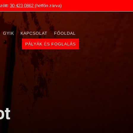
zött:
30 423 0862
(hétfőn zárva)
GYIK
KAPCSOLAT
FŐOLDAL
PÁLYÁK ÉS FOGLALÁS
ot