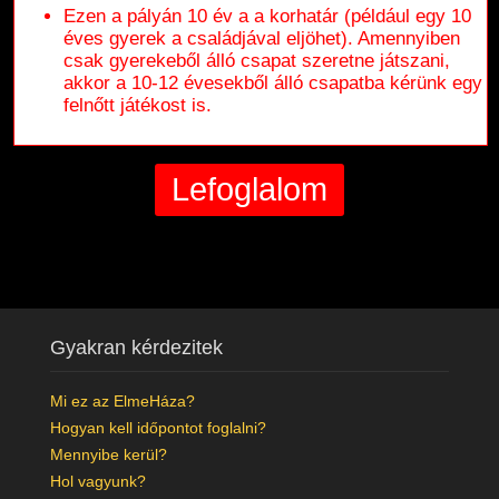
Ezen a pályán 10 év a a korhatár (például egy 10
éves gyerek a családjával eljöhet). Amennyiben
csak gyerekeből álló csapat szeretne játszani,
akkor a 10-12 évesekből álló csapatba kérünk egy
felnőtt játékost is.
Gyakran kérdezitek
Mi ez az ElmeHáza?
Hogyan kell időpontot foglalni?
Mennyibe kerül?
Hol vagyunk?