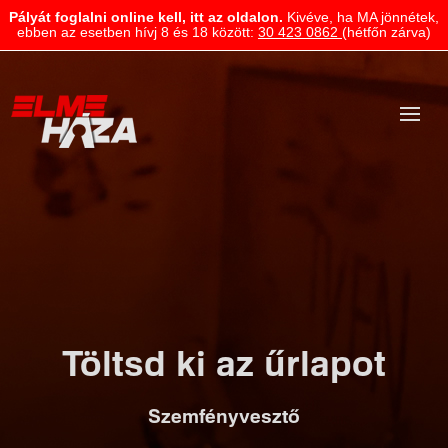
Pályát foglalni online kell, itt az oldalon.
Kivéve, ha MA jönnétek,
ebben az esetben hívj 8 és 18 között:
30 423 0862
(hétfőn zárva)
Töltsd ki az űrlapot
Szemfényvesztő