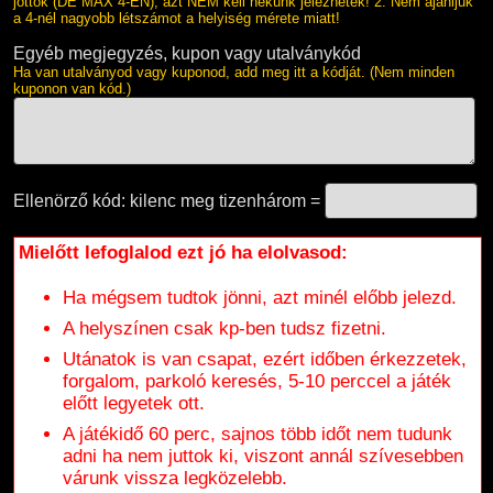
jöttök (DE MAX 4-EN), azt NEM kell nekünk jeleznetek! 2. Nem ajánljuk
a 4-nél nagyobb létszámot a helyiség mérete miatt!
Egyéb megjegyzés, kupon vagy utalványkód
Ha van utalványod vagy kuponod, add meg itt a kódját. (Nem minden
kuponon van kód.)
Ellenörző kód: kilenc meg tizenhárom =
Mielőtt lefoglalod ezt jó ha elolvasod:
Ha mégsem tudtok jönni, azt minél előbb jelezd.
A helyszínen csak kp-ben tudsz fizetni.
Utánatok is van csapat, ezért időben érkezzetek,
forgalom, parkoló keresés, 5-10 perccel a játék
előtt legyetek ott.
A játékidő 60 perc, sajnos több időt nem tudunk
adni ha nem juttok ki, viszont annál szívesebben
várunk vissza legközelebb.