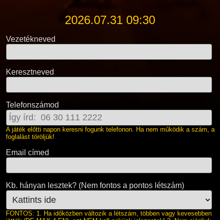
2026.07.31 09:30
Vezetékneved
Keresztneved
Telefonszámod
A játék előtti napon keresni fogunk telefonon. Ha nem működik a szám, a
foglalást töröljük!
Email címed
Kb. hányan lesztek? (Nem fontos a pontos létszám)
FONTOS: 1. Ha időközben változik a létszám, többen vagy kevesebben